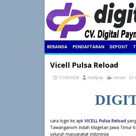
BERANDA
PENDAFTARAN
DEPOSIT
T
Vicell Pulsa Reload
17/09/2018
multipay
server
DIGI
cara login ke apk
VICELL Pulsa Reload
yang
Tawanganom Indah Magetan Jawa Timur 63
seluruh masyarakat indonesia