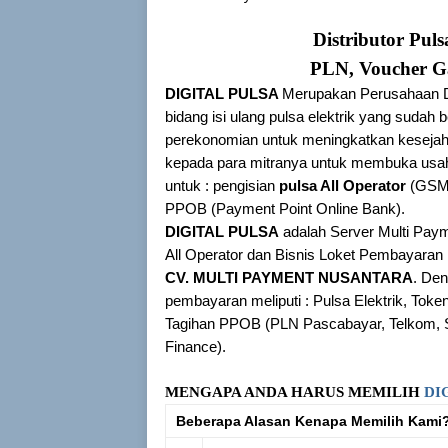
Distributor Pul
PLN, Voucher G
DIGITAL PULSA
Merupakan Perusahaan D
bidang isi ulang pulsa elektrik yang sud
perekonomian untuk meningkatkan keseja
kepada para mitranya untuk membuka usah
untuk : pengisian
pulsa All Operator
(GSM
PPOB (Payment Point Online Bank).
DIGITAL PULSA
adalah Server Multi Paym
All Operator dan Bisnis Loket Pembayar
CV. MULTI PAYMENT NUSANTARA
. Den
pembayaran meliputi : Pulsa Elektrik, To
Tagihan PPOB (PLN Pascabayar, Telkom, 
Finance).
MENGAPA ANDA HARUS MEMILIH
DI
Beberapa Alasan Kenapa Memilih Kami