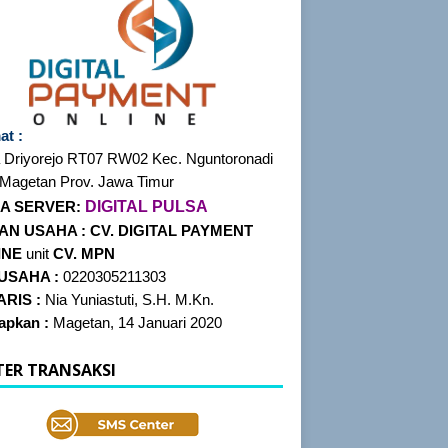
at :
 Driyorejo RT07
RW02 Kec. Nguntoronadi
 Magetan Prov. Jawa Timur
DIGITAL PULSA
A SERVER:
AN USAHA :
CV. DIGITAL PAYMENT
INE
unit
CV. MPN
 USAHA :
0220305211303
RIS :
Nia Yuniastuti, S.H. M.Kn.
tapkan :
Magetan, 14 Januari 2020
TER TRANSAKSI