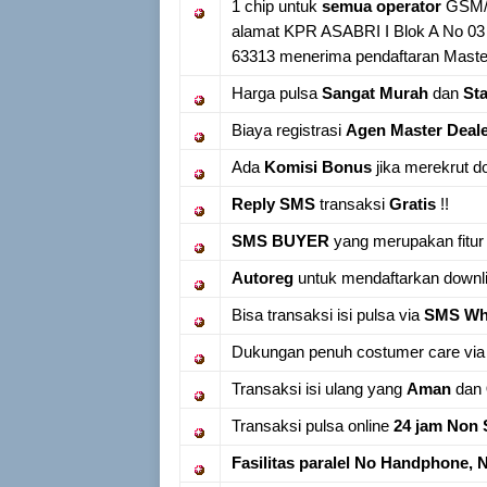
1 chip untuk
semua operator
GSM/C
alamat KPR ASABRI I Blok A No 0
63313 menerima pendaftaran Master
Harga pulsa
Sangat Murah
dan
Sta
Biaya registrasi
Agen Master Deal
Ada
Komisi Bonus
jika merekrut do
Reply SMS
transaksi
Gratis
!!
SMS BUYER
yang merupakan fitur
Autoreg
untuk mendaftarkan downli
Bisa transaksi isi pulsa via
SMS Wha
Dukungan penuh costumer care vi
Transaksi isi ulang yang
Aman
dan
Transaksi pulsa online
24 jam Non 
Fasilitas paralel No Handphone, 