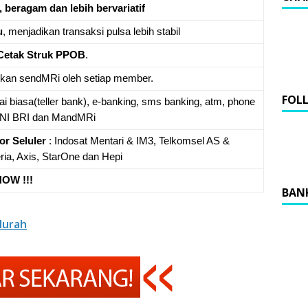
, beragam dan lebih bervariatif
u
, menjadikan transaksi pulsa lebih stabil
Cetak Struk PPOB
.
ukan sendMRi oleh setiap member.
FOL
nai biasa(teller bank), e-banking, sms banking, atm, phone
 BNI BRI dan MandMRi
or Seluler
: Indosat Mentari & IM3, Telkomsel AS &
eria, Axis, StarOne dan Hepi
OW !!!
BAN
Murah