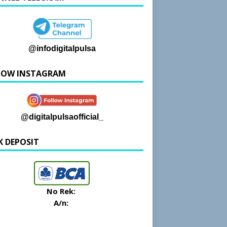
@infodigitalpulsa
LOW INSTAGRAM
@digitalpulsaofficial_
K DEPOSIT
No Rek:
A/n: