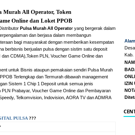
sa Murah All Operator, Token
ame Online dan Loket PPOB
istributor
Pulsa Murah All Operato
r yang bergerak dalam
ah berpengalaman dan berjasa dalam membangun
Alam
hteraan bagi masyarakat dengan memberikan kesempatan
Desa
a berbisnis berjualan
pulsa dengan sistim satu deposit
Kab.
 dan CDMA),
Token PLN, Voucher Game Online dan
NAM
BAD
ent untuk Bisnis ataupun pemakaian sendiri Pulsa Murah
ONL
an PPOB Terlengkap dan Termurah dibawah management
IZIN
gan Sistem 1 Chip 1 Deposit untuk semua jenis
NOTA
ken PLN Prabayar, Voucher Game Online dan Pembayaran
Dite
Speedy, Telkomvision, Indovision, AORA TV dan ADMRA
CEN
GITAL PULSA
???
?