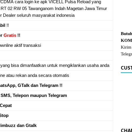
DMA cara login ke apk VICELL Pulsa Reload yang
3 RT 02 RW 05 Tawanganom Indah Magetan Jawa Timur
 Dealer seluruh masyarakat indonesia
bil
!!
Butuh
er
Gratis
!!
KOM.
wnline aktif transaksi
Kirim
Teleg
 yang bisa dimanfaatkan untuk mengiklankan usaha anda
CUS
ne atau rekan anda secara otomatis
tsApp, GTalk dan Telegram !!
a
SMS, Telepon maupun Telegram
Cepat
Stop
Nimbuzz dan Gtalk
CHA