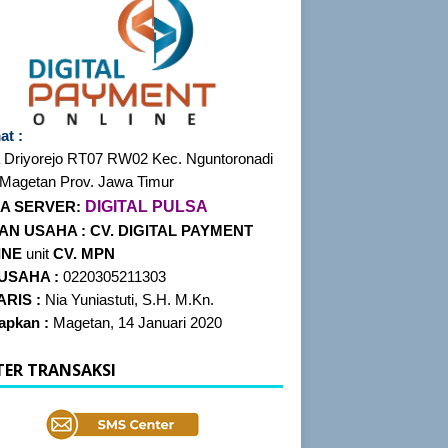
at :
 Driyorejo RT07
RW02 Kec. Nguntoronadi
 Magetan Prov. Jawa Timur
DIGITAL PULSA
A SERVER:
AN USAHA :
CV. DIGITAL PAYMENT
INE
unit
CV. MPN
 USAHA :
0220305211303
RIS :
Nia Yuniastuti, S.H. M.Kn.
tapkan :
Magetan, 14 Januari 2020
TER TRANSAKSI