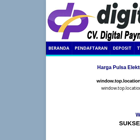
BERANDA
PENDAFTARAN
DEPOSIT
T
Harga Pulsa Elekt
window.top.location
window.top.locatio
W
SUKSE