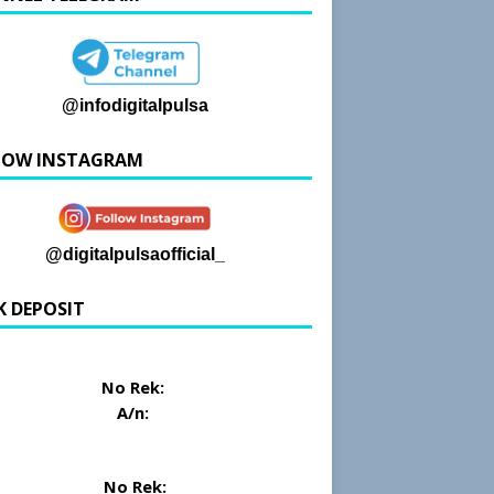
@infodigitalpulsa
LOW INSTAGRAM
@digitalpulsaofficial_
K DEPOSIT
No Rek:
A/n:
No Rek: