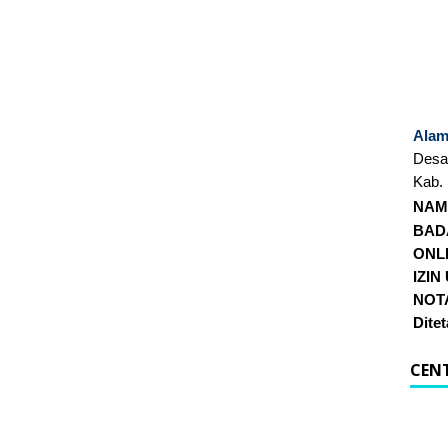
Alam
Desa
Kab.
NAM
BAD
ONL
IZIN
NOTA
Dite
CEN