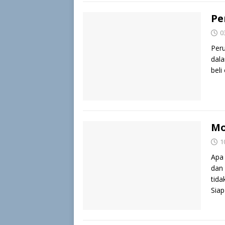
Pe
0
Per
dala
beli
Mo
1
Apa
dan 
tida
Sia