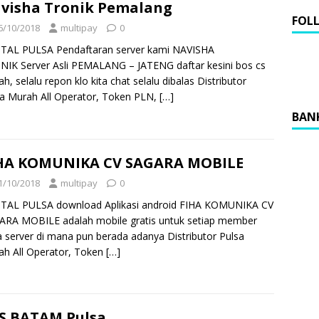
visha Tronik Pemalang
FOL
6/10/2018
multipay
0
ITAL PULSA Pendaftaran server kami NAVISHA
NIK Server Asli PEMALANG – JATENG daftar kesini bos cs
h, selalu repon klo kita chat selalu dibalas Distributor
a Murah All Operator, Token PLN,
[…]
BAN
HA KOMUNIKA CV SAGARA MOBILE
1/10/2018
multipay
0
ITAL PULSA download Aplikasi android FIHA KOMUNIKA CV
ARA MOBILE adalah mobile gratis untuk setiap member
a server di mana pun berada adanya Distributor Pulsa
ah All Operator, Token
[…]
S BATAM Pulsa