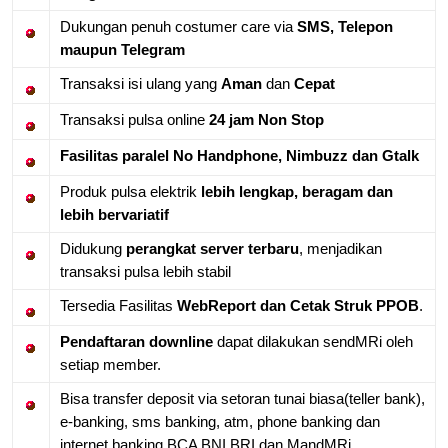
Dukungan penuh costumer care via
SMS, Telepon
maupun Telegram
Transaksi isi ulang yang
Aman
dan
Cepat
Transaksi pulsa online
24 jam Non Stop
Fasilitas paralel No Handphone, Nimbuzz dan Gtalk
Produk pulsa elektrik
lebih lengkap, beragam dan
lebih bervariatif
Didukung
perangkat server terbaru
, menjadikan
transaksi pulsa lebih stabil
Tersedia Fasilitas
WebReport dan Cetak Struk PPOB
.
Pendaftaran downline
dapat dilakukan sendMRi oleh
setiap member.
Bisa transfer deposit via setoran tunai biasa(teller bank),
e-banking, sms banking, atm, phone banking dan
internet banking BCA BNI BRI dan MandMRi