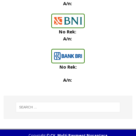
A/n:
No Rek:
A/n:
No Rek:
A/n
:
Copyright ©
CV. Multi Payment Nusantara