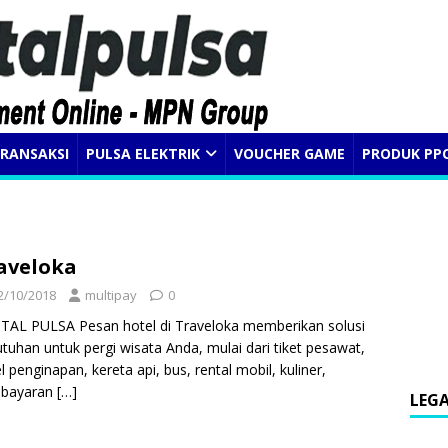
RANSAKSI
PULSA ELEKTRIK
VOUCHER GAME
PRODUK PP
aveloka
2/10/2018
multipay
0
ITAL PULSA Pesan hotel di Traveloka memberikan solusi
tuhan untuk pergi wisata Anda, mulai dari tiket pesawat,
l penginapan, kereta api, bus, rental mobil, kuliner,
bayaran
[…]
LEG