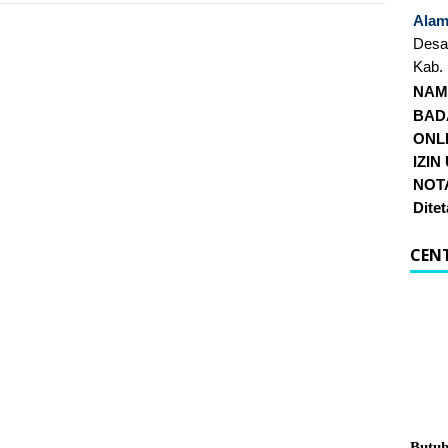
Alam
Desa
Kab.
NAM
BAD
ONL
IZIN
NOTA
Dite
CEN
Butuh