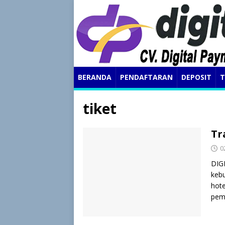
BERANDA
PENDAFTARAN
DEPOSIT
T
tiket
Tr
0
DIG
kebu
hote
pem