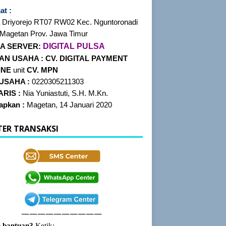
at :
 Driyorejo RT07
RW02 Kec. Nguntoronadi
 Magetan Prov. Jawa Timur
DIGITAL PULSA
A SERVER:
AN USAHA :
CV. DIGITAL PAYMENT
INE
unit
CV. MPN
 USAHA :
0220305211303
RIS :
Nia Yuniastuti, S.H. M.Kn.
tapkan :
Magetan, 14 Januari 2020
TER TRANSAKSI
——————————
 bantuan?
Ketik: