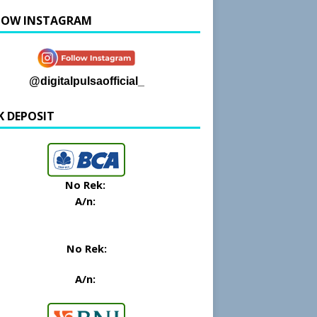
LOW INSTAGRAM
@digitalpulsaofficial_
K DEPOSIT
No Rek:
A/n:
No Rek:
A/n: